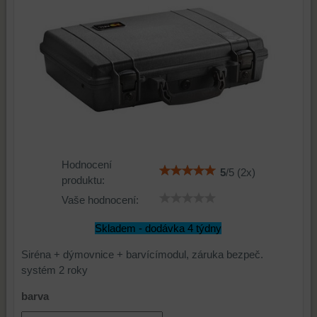
Hodnocení
5
/
5
(
2
x)
produktu:
Vaše hodnocení:
Skladem - dodávka 4 týdny
Siréna + dýmovnice + barvícímodul, záruka bezpeč.
systém 2 roky
barva