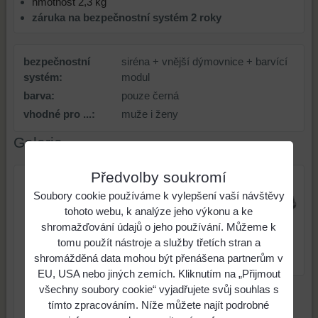
hmotnost 2,3 kg
záruka na bezpečnostní systém 2 roky
bezpečnostní
siréna + vnější dýmovnice + barvící
systém:
modul
barva:
pouze černá
vhodné pro ...:
muže i ženy
Galerie
Předvolby soukromí
Soubory cookie používáme k vylepšení vaší návštěvy
tohoto webu, k analýze jeho výkonu a ke
shromažďování údajů o jeho používání. Můžeme k
tomu použít nástroje a služby třetích stran a
shromážděná data mohou být přenášena partnerům v
ST 303 / S
EU, USA nebo jiných zemích. Kliknutím na „Přijmout
všechny soubory cookie“ vyjadřujete svůj souhlas s
tímto zpracováním. Níže můžete najít podrobné
ST 303 / S