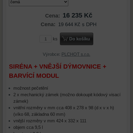
16 235 Kč
Cena:
Cena:
19 644 Kč
s DPH
ks
Do košíku
Výrobce:
PLCHOT s.r.o.
SIRÉNA + VNĚJŠÍ DÝMOVNICE +
BARVÍCÍ MODUL
možnost pečetění
2 x mechanický zámek (možno dokoupit kódový visací
zámek)
vnitřní rozměry v mm cca 408 x 278 x 98 (d x v x h)
(víko 68, základna 60 mm)
vnější rozměry v mm 424 x 332 x 111
objem cca 9,5 l