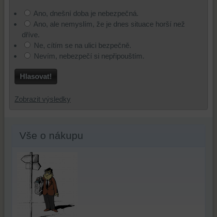
a/nebo
analýze
webu
Ano, dnešní doba je nebezpečná.
zdroje
nástrojů
nebo
Ano, ale nemyslím, že je dnes situace horší než
třetích
nebo
na
dříve.
stran,
komponent,
jiných
Ne, cítím se na ulici bezpečně.
widgety
se
webových
Nevím, nebezpečí si nepřipouštím.
atd.
kterými
stránkách.
jste
Hlasovat!
interagovali
nebo
Zobrazit výsledky
je
používali,
k
Vše o nákupu
zaznamenávání
konverzních
událostí
a
podobně.