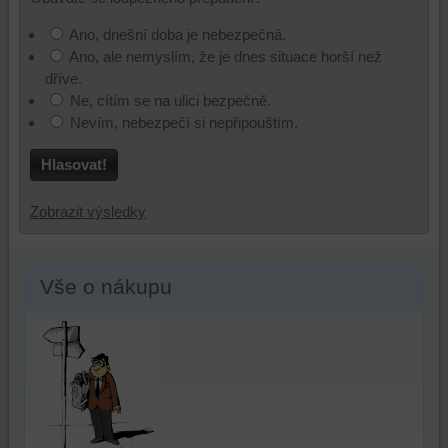
z
některé
strany
vás
prohlížení
vaše
ke
na
Ano, dnešní doba je nebezpečná.
a
preference
sledování
základě
Ano, ale nemyslím, že je dnes situace horší než
zabezpečení.
bez
nebo
produktů
dříve.
uživatelského
zaznamenávání
nebo
Ne, cítím se na ulici bezpečně.
účtu
vašeho
stránek,
Nevím, nebezpečí si nepřipouštím.
nebo
procházení
které
bez
našich
jste
Hlasovat!
přihlášení,
webových
navštívili
používat
stránek,
na
Zobrazit výsledky
skripty
k
tomto
a/nebo
analýze
webu
zdroje
nástrojů
nebo
Vše o nákupu
třetích
nebo
na
stran,
komponent,
jiných
widgety
se
webových
atd.
kterými
stránkách.
jste
interagovali
nebo
je