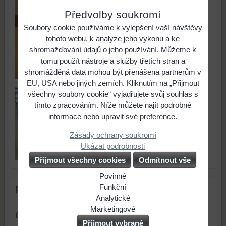
Předvolby soukromí
Soubory cookie používáme k vylepšení vaší návštěvy
tohoto webu, k analýze jeho výkonu a ke
shromažďování údajů o jeho používání. Můžeme k
tomu použít nástroje a služby třetích stran a
shromážděná data mohou být přenášena partnerům v
EU, USA nebo jiných zemích. Kliknutím na „Přijmout
všechny soubory cookie“ vyjadřujete svůj souhlas s
tímto zpracováním. Níže můžete najít podrobné
informace nebo upravit své preference.
Zásady ochrany soukromí
Ukázat podrobnosti
Přijmout všechny cookies
Odmítnout vše
Povinné
Naše
Funkční
Filtr produktů
webová
Můžeme
Analytické
stránka
ukládat
Použití
Marketingové
Cena
ukládá
data
analytických
Můžeme
Přijmout vybrané