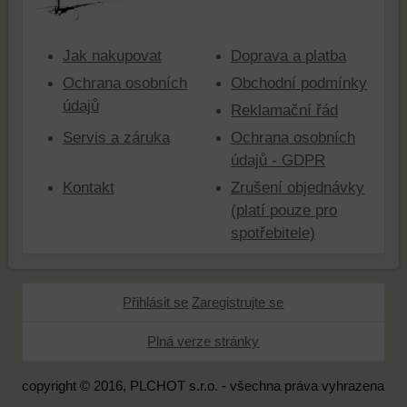
používali,
k
zaznamenávání
Jak nakupovat
Doprava a platba
konverzních
Ochrana osobních
Obchodní podmínky
událostí
údajů
Reklamační řád
a
podobně.
Servis a záruka
Ochrana osobních
údajů - GDPR
Kontakt
Zrušení objednávky
(platí pouze pro
spotřebitele)
Přihlásit se
Zaregistrujte se
Plná verze stránky
copyright © 2016, PLCHOT s.r.o. - všechna práva vyhrazena