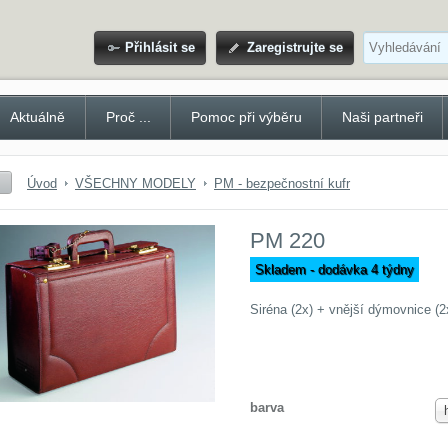
Přihlásit se
Zaregistrujte se
Aktuálně
Proč ...
Pomoc při výběru
Naši partneři
ufry a zavazadla PLCHOT s.r.
Úvod
VŠECHNY MODELY
PM - bezpečnostní kufr
še jistota.
PM 220
Skladem - dodávka 4 týdny
Siréna (2x) + vnější dýmovnice (2
barva