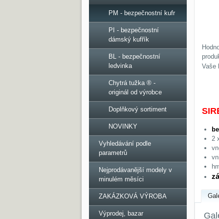
PM - bezpečnostní kufr
PI - bezpečnostní
dámský kufřík
Hodno
BL - bezpečnostní
produ
ledvinka
Vaše 
Chytrá tužka ® -
originál od výrobce
Doplňkový sortiment
SIR
NOVINKY
be
2 
Vyhledávání podle
vn
parametrů
vn
hm
Nejprodávanější modely v
zá
minulém měsíci
Gal
ZAKÁZKOVÁ VÝROBA
Výprodej, bazar
Gal