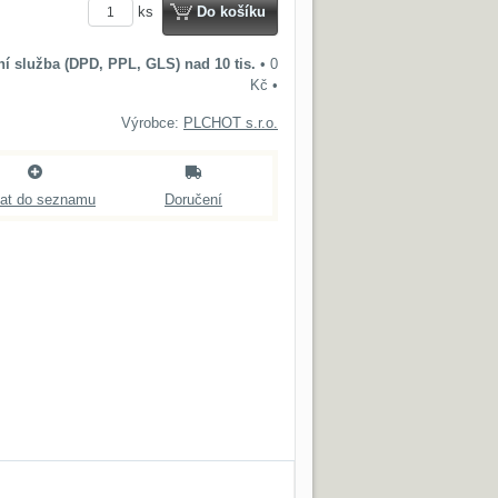
ks
Do košíku
ní služba (DPD, PPL, GLS) nad 10 tis.
•
0
Kč
•
Výrobce:
PLCHOT s.r.o.
dat do seznamu
Doručení