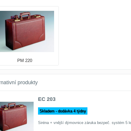
PM 220
rnativní produkty
EC 203
Skladem - dodávka 4 týdny
Siréna + vnější dýmovnice záruka bezpeč. systém 5 le