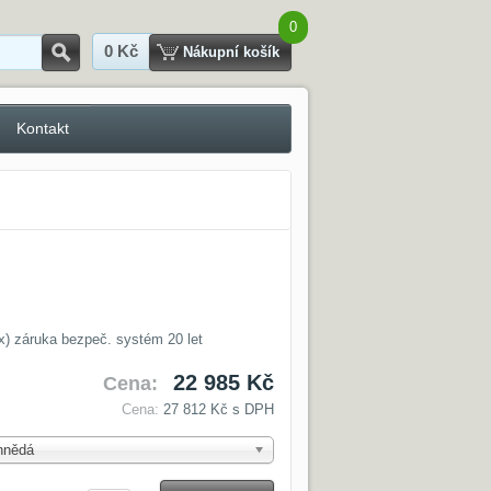
0
0 Kč
Hledat
Nákupní košík
Kontakt
o.
x) záruka bezpeč. systém 20 let
22 985 Kč
Cena:
Cena:
27 812 Kč
s DPH
hnědá