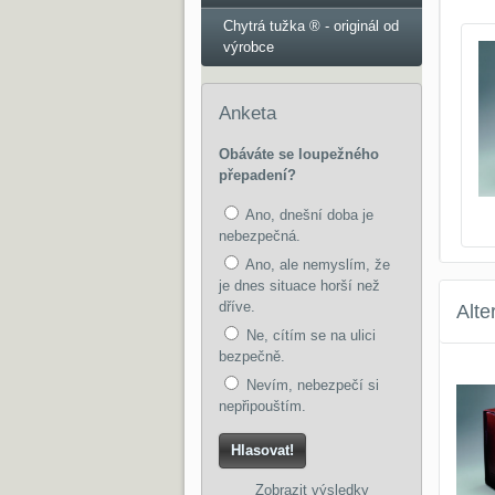
Chytrá tužka ® - originál od
výrobce
Anketa
Obáváte se loupežného
přepadení?
Ano, dnešní doba je
nebezpečná.
Ano, ale nemyslím, že
je dnes situace horší než
dříve.
Alte
Ne, cítím se na ulici
bezpečně.
Nevím, nebezpečí si
nepřipouštím.
Hlasovat!
Zobrazit výsledky