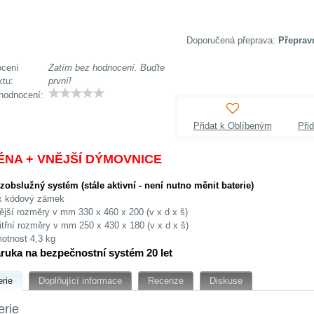
Přeprav
cení
Zatím bez hodnocení. Buďte
ktu:
první!
hodnocení:
Přidat k Oblíbeným
Při
ÉNA + VNĚJŠÍ DÝMOVNICE
zobslužný systém (stále aktivní - není nutno měnit baterie)
x kódový zámek
ější rozměry v mm 330 x 460 x 200 (v x d x š)
itřní rozměry v mm 250 x 430 x 180 (v x d x š)
otnost 4,3 kg
ruka na bezpečnostní systém 20 let
erie
Doplňující informace
Recenze
Diskuse
erie