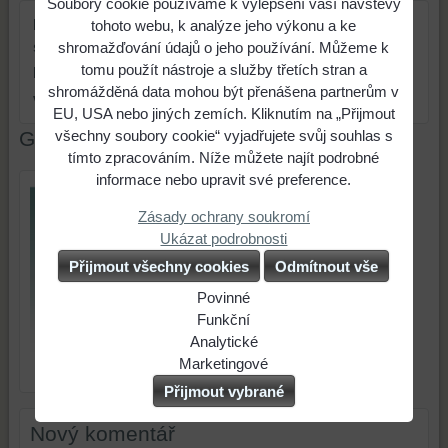
Soubory cookie používáme k vylepšení vaší návštěvy
bezpečnostní
siréna + vnější dýmovnice + barvící
tohoto webu, k analýze jeho výkonu a ke
systém:
modul
shromažďování údajů o jeho používání. Můžeme k
tomu použít nástroje a služby třetích stran a
barva:
pouze černá
shromážděná data mohou být přenášena partnerům v
vhodné pro ...:
muže i ženy
EU, USA nebo jiných zemích. Kliknutím na „Přijmout
všechny soubory cookie“ vyjadřujete svůj souhlas s
Galerie
tímto zpracováním. Níže můžete najít podrobné
informace nebo upravit své preference.
Zásady ochrany soukromí
Ukázat podrobnosti
Přijmout všechny cookies
Odmítnout vše
Povinné
Naše
Funkční
webová
Můžeme
Analytické
stránka
ukládat
Použití
Marketingové
BL 303
ukládá
data
analytických
Můžeme
Přijmout vybrané
data
na
nástrojů
používat
na
vašem
nám
soubory
Nový komentář