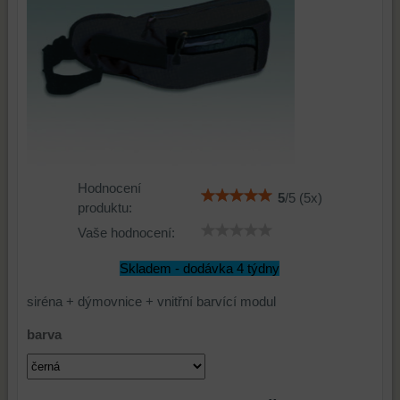
Hodnocení
5
/
5
(
5
x)
produktu:
Vaše hodnocení:
Skladem - dodávka 4 týdny
siréna + dýmovnice + vnitřní barvící modul
barva