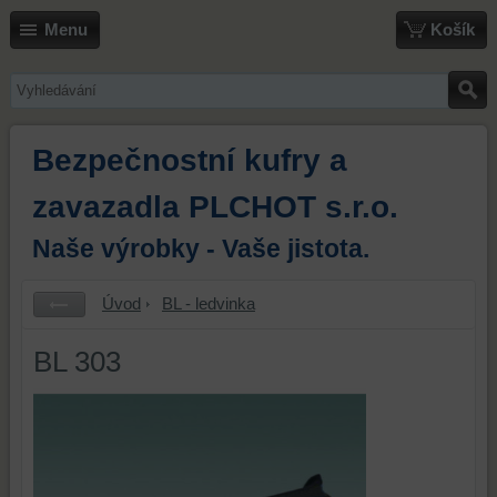
Menu
Košík
Bezpečnostní kufry a
zavazadla PLCHOT s.r.o.
Naše výrobky - Vaše jistota.
Úvod
BL - ledvinka
BL 303