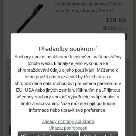
Detektor pravosti bankovek Chytrá
tužka ®. Registrovaný ČESKÝ...
170 Kč
206 Kč
s DPH
ks
Do košíku
Skladem - dodávka 4 týdny
Předvolby soukromí
Soubory cookie používáme k vylepšení vaší návštěvy
tohoto webu, k analýze jeho výkonu a ke
Anketa
shromažďování údajů o jeho používání. Můžeme k
tomu použít nástroje a služby třetích stran a
Obáváte se loupežného přepadení?
shromážděná data mohou být přenášena partnerům v
EU, USA nebo jiných zemích. Kliknutím na „Přijmout
Ano, dnešní doba je nebezpečná.
všechny soubory cookie“ vyjadřujete svůj souhlas s
Ano, ale nemyslím, že je dnes situace horší než
tímto zpracováním. Níže můžete najít podrobné
dříve.
informace nebo upravit své preference.
Ne, cítím se na ulici bezpečně.
Nevím, nebezpečí si nepřipouštím.
Zásady ochrany soukromí
Ukázat podrobnosti
Hlasovat!