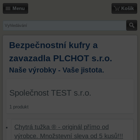
Menu
Košík
Bezpečnostní kufry a
zavazadla PLCHOT s.r.o.
Naše výrobky - Vaše jistota.
Společnost TEST s.r.o.
1
produkt
Chytrá tužka ® - originál přímo od
výrobce. Množstevní sleva od 5 kusů!!!